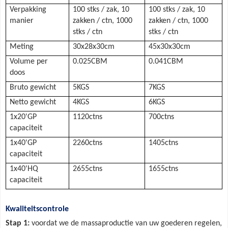
Verpakking
100 stks / zak, 10
100 stks / zak, 10
manier
zakken / ctn, 1000
zakken / ctn, 1000
stks / ctn
stks / ctn
Meting
30x28x30cm
45x30x30cm
Volume per
0.025CBM
0.041CBM
doos
Bruto gewicht
5KGS
7KGS
Netto gewicht
4KGS
6KGS
1x20'GP
1120ctns
700ctns
capaciteit
1x40'GP
2260ctns
1405ctns
capaciteit
1x40'HQ
2655ctns
1655ctns
capaciteit
Kwaliteitscontrole
Stap 1:
voordat we de massaproductie van uw goederen regelen,