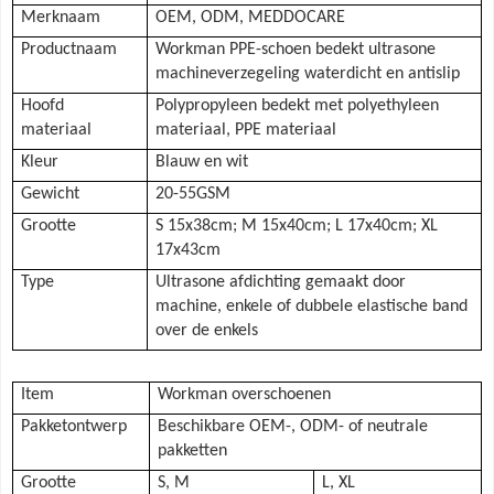
Merknaam
OEM, ODM, MEDDOCARE
Productnaam
Workman PPE-schoen bedekt ultrasone
machineverzegeling waterdicht en antislip
Hoofd
Polypropyleen bedekt met polyethyleen
materiaal
materiaal, PPE materiaal
Kleur
Blauw en wit
Gewicht
20-55GSM
Grootte
S 15x38cm;
M 15x40cm;
L 17x40cm;
XL
17x43cm
Type
Ultrasone afdichting gemaakt door
machine, enkele of dubbele elastische band
over de enkels
Item
Workman overschoenen
Pakketontwerp
Beschikbare OEM-, ODM- of neutrale
pakketten
Grootte
S, M
L, XL