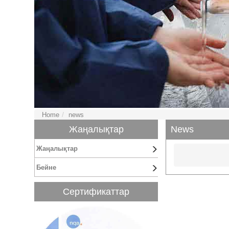
Home
news
Жаңалықтар
News
Жаңалықтар
Бейне
Сертификаттар