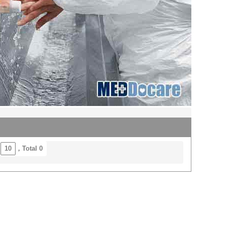
/
，Total 0