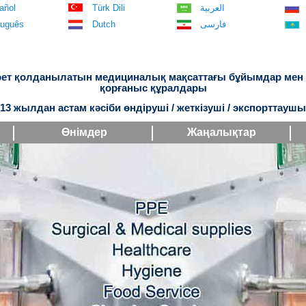
añol
Türk Dili
العربية
tuguês
Dutch
فارسی
рет қолданылатын медициналық мақсаттағы бұйымдар мен
қорғаныс құралдары
13 жылдан астам кәсіби өндіруші / жеткізуші / экспорттаушы
Өнімдер
Жаңалықтар