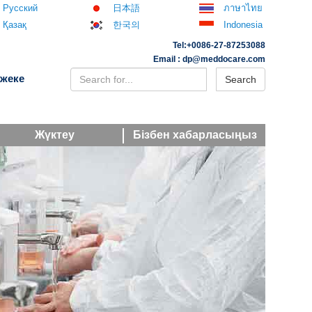
Русский
日本語
ภาษาไทย
Қазақ
한국의
Indonesia
Tel:+0086-27-87253088
Email : dp@meddocare.com
 жеке
Search
Жүктеу
Бізбен хабарласыңыз