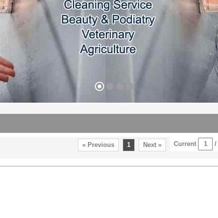
Current
« Previous
1
Next »