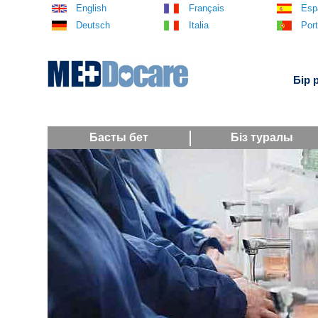
English
Français
Esp
Deutsch
Italia
Por
Бір 
Басты бет
Біз туралы