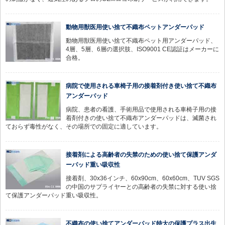
動物用獣医用使い捨て不織布ペットアンダーパッド
動物用獣医用使い捨て不織布ペット用アンダーパッド、
4層、5層、6層の選択肢、ISO9001 CE認証はメーカーに
合格。
病院で使用される車椅子用の接着剤付き使い捨て不織布
アンダーパッド
病院、患者の看護、手術用品で使用される車椅子用の接
着剤付きの使い捨て不織布アンダーパッドは、滅菌され
ておらず毒性がなく、その場所での固定に適しています。
接着剤による高齢者の失禁のための使い捨て保護アンダ
ーパッド重い吸収性
接着剤、30x36インチ、60x90cm、60x60cm、TUV SGS
の中国のサプライヤーとの高齢者の失禁に対する使い捨
て保護アンダーパッド重い吸収性。
不織布の使い捨てアンダーパッド特大の保護プラス出生