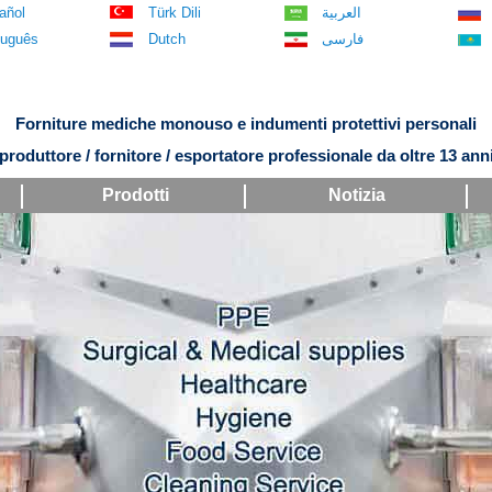
añol
Türk Dili
العربية
tuguês
Dutch
فارسی
Forniture mediche monouso e indumenti protettivi personali
produttore / fornitore / esportatore professionale da oltre 13 ann
Prodotti
Notizia