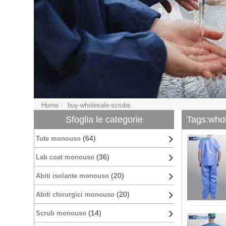
Home
buy-wholesale-scrubs
Sfoglia le categorie
Tags:who
(64)
Tute monouso
(36)
Lab coat monouso
(20)
Abiti isolante monouso
(20)
Abiti chirurgici monouso
(14)
Scrub monouso