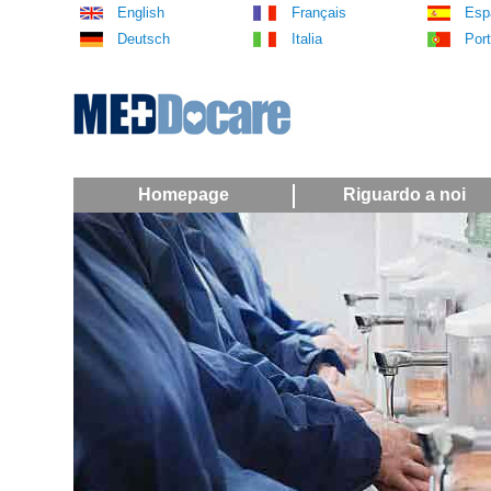
English
Français
Esp
Deutsch
Italia
Por
Homepage
Riguardo a noi