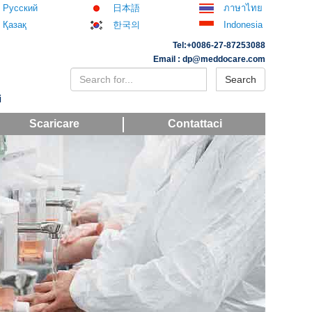
Русский
日本語
ภาษาไทย
Қазақ
한국의
Indonesia
Tel:+0086-27-87253088
Email : dp@meddocare.com
Search
i
Scaricare
Contattaci