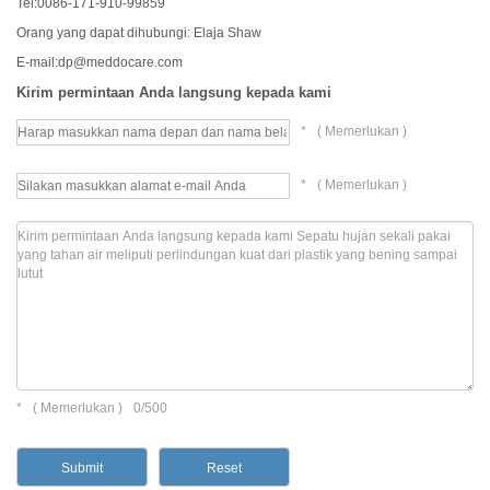
Tel:0086-171-910-99859
Orang yang dapat dihubungi: Elaja Shaw
E-mail:dp@meddocare.com
Kirim permintaan Anda langsung kepada kami
*
(
Memerlukan )
*
(
Memerlukan )
*
(
Memerlukan )
0/500