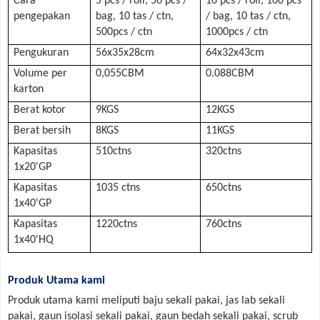
Cara
5 pcs / roll, 50 pcs /
10 pcs / roll, 100 pcs
pengepakan
bag, 10 tas / ctn,
/ bag, 10 tas / ctn,
500pcs / ctn
1000pcs / ctn
Pengukuran
56x35x28cm
64x32x43cm
Volume per
0,055CBM
0.088CBM
karton
Berat kotor
9KGS
12KGS
Berat bersih
8KGS
11KGS
Kapasitas
510ctns
320ctns
1x20'GP
Kapasitas
1035 ctns
650ctns
1x40'GP
Kapasitas
1220ctns
760ctns
1x40'HQ
Produk Utama kami
Produk utama kami meliputi baju sekali pakai, jas lab sekali
pakai, gaun isolasi sekali pakai, gaun bedah sekali pakai, scrub